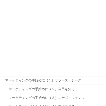
マーケットインとプロダクトアウト
ブルーオーシャンとレッドオーシャンとブラックオーシャン
R-STP-MMを理解する（基本編）
「PEST分析」〜リサーチ
「SWOT分析」〜リサーチ
セグメンテーション〜STP〜
ターゲティング〜STP〜
ポジショニング〜STP〜
MMマーケティングミックス
マーケティングの手始めに（１）リソース・シーズ
マーケティングの手始めに（２）自己を知る
マーケティングの手始めに（３）ニーズ・ウォンツ