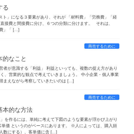
する
スト」になる３要素があり、それが 「材料費」「労務費」「経
を直接費と間接費に分け、６つの分類に分けます。 それは、
」「 […]
商売するために
本的なこと
営者が意識する「利益」 利益といっても、複数の捉え方があり
なく、営業的な観点で考えていきましょう。 中小企業・個人事業
まえながら考察していきたいのは […]
商売するために
基本的な方法
上」を作るには、単純に考えて下図のような要素が浮かび上がり
 × 客単価 というのがベースにあります。 ※人によっては、購入頻
数にする）、客単価に含 […]