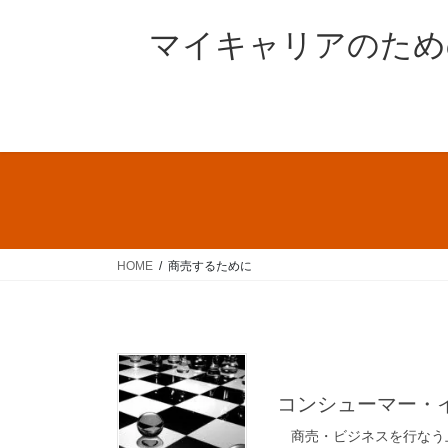
コ
ナ
ン
ビ
マイキャリアのため
テ
ゲ
ン
ー
ツ
シ
へ
ョ
ス
ン
キ
に
ッ
移
プ
動
HOME
商売するために
コンシューマー・
商売・ビジネスを行なう