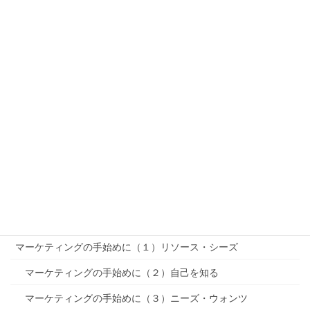
マーケットインとプロダクトアウト
ブルーオーシャンとレッドオーシャンとブラックオーシャン
R-STP-MMを理解する（基本編）
「PEST分析」〜リサーチ
「SWOT分析」〜リサーチ
セグメンテーション〜STP〜
ターゲティング〜STP〜
ポジショニング〜STP〜
MMマーケティングミックス
マーケティングの手始めに（１）リソース・シーズ
マーケティングの手始めに（２）自己を知る
マーケティングの手始めに（３）ニーズ・ウォンツ