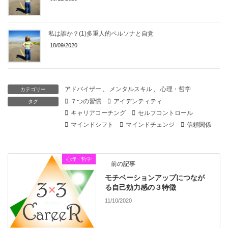
私は誰か？(1)多重人的ペルソナと自覚
18/09/2020
アドバイザー
、
メンタルスキル
、
心理・哲学
カテゴリー
７つの習慣
アイデンティティ
タグ
キャリアコーチング
セルフコントロール
マインドシフト
マインドチェンジ
信頼関係
心理・哲学
前の記事
モチベーションアップにつなが
る自己効力感の３特徴
11/10/2020