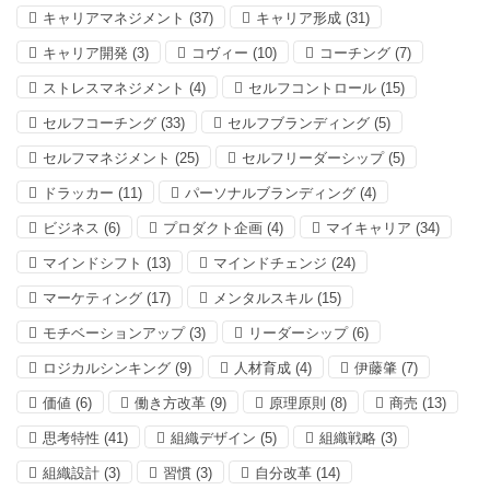
キャリアマネジメント
(37)
キャリア形成
(31)
キャリア開発
(3)
コヴィー
(10)
コーチング
(7)
ストレスマネジメント
(4)
セルフコントロール
(15)
セルフコーチング
(33)
セルフブランディング
(5)
セルフマネジメント
(25)
セルフリーダーシップ
(5)
ドラッカー
(11)
パーソナルブランディング
(4)
ビジネス
(6)
プロダクト企画
(4)
マイキャリア
(34)
マインドシフト
(13)
マインドチェンジ
(24)
マーケティング
(17)
メンタルスキル
(15)
モチベーションアップ
(3)
リーダーシップ
(6)
ロジカルシンキング
(9)
人材育成
(4)
伊藤肇
(7)
価値
(6)
働き方改革
(9)
原理原則
(8)
商売
(13)
思考特性
(41)
組織デザイン
(5)
組織戦略
(3)
組織設計
(3)
習慣
(3)
自分改革
(14)