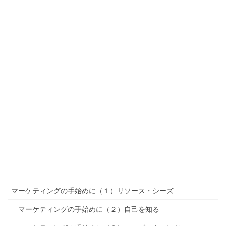
ビジネス成功論〜まとめ〜
マーケットインとプロダクトアウト
ブルーオーシャンとレッドオーシャンとブラックオーシャン
R-STP-MMを理解する（基本編）
「PEST分析」〜リサーチ
「SWOT分析」〜リサーチ
セグメンテーション〜STP〜
ターゲティング〜STP〜
ポジショニング〜STP〜
MMマーケティングミックス
マーケティングの手始めに（１）リソース・シーズ
マーケティングの手始めに（２）自己を知る