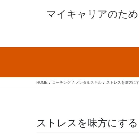
コ
ナ
ン
ビ
マイキャリアのため
テ
ゲ
ン
ー
ツ
シ
へ
ョ
ス
ン
キ
に
ッ
移
プ
動
HOME
コーチング
メンタルスキル
ストレスを味方に
ストレスを味方にする