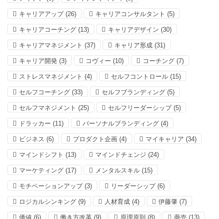
キャリアアップ
(26)
キャリアコンサルタント
(5)
キャリアコーチング
(13)
キャリアデザイン
(30)
キャリアマネジメント
(37)
キャリア形成
(31)
キャリア開発
(3)
コヴィー
(10)
コーチング
(7)
ストレスマネジメント
(4)
セルフコントロール
(15)
セルフコーチング
(33)
セルフブランディング
(5)
セルフマネジメント
(25)
セルフリーダーシップ
(5)
ドラッカー
(11)
パーソナルブランディング
(4)
ビジネス
(6)
プロダクト企画
(4)
マイキャリア
(34)
マインドシフト
(13)
マインドチェンジ
(24)
マーケティング
(17)
メンタルスキル
(15)
モチベーションアップ
(3)
リーダーシップ
(6)
ロジカルシンキング
(9)
人材育成
(4)
伊藤肇
(7)
価値
(6)
働き方改革
(9)
原理原則
(8)
商売
(13)